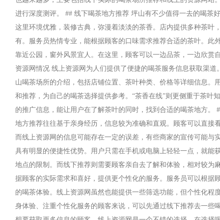
进行深度测评。 ## 线下喝茶地方推荐 坪山有不少值得一去的喝茶
这里环境优雅，装修古典，弥漫着淡淡的茶香。店内提供多种茶叶
有。服务员热情专业，能根据顾客的口味需求推荐合适的茶叶。此外
靠近公园，窗外风景宜人。在这里，顾客可以一边品茶，一边欣赏自然
资源网情况 线上资源网为人们提供了便捷的喝茶服务信息获取渠道
山喝茶场所的介绍，包括店铺位置、茶叶种类、价格等详细信息。
和推荐，为自己的喝茶选择提供参考。“茶香在线”则更侧重于茶叶
的推广信息，能让用户在了解茶叶的同时，找到合适的喝茶地方。 ## 
地方推荐往往基于亲身经历，信息较为准确和直观。顾客可以直接
而线上资源网的信息可能存在一定的误差，有些商家的宣传可能与实际情
具有明显的便捷性优势。用户只需在手机或电脑上轻轻一点，就能
地点的限制。而线下推荐则需要顾客亲自去了解和体验，相对较为麻烦。
据顾客的实际需求和喜好，提供更个性化的服务。服务员可以根据
的喝茶体验。线上资源网虽然也能提供一些筛选功能，但个性化程度相
身体验、注重个性化服务的顾客来说，可以先通过线下推荐去一些
想要获取更多信息的顾客，线上资源网是一个不错的选择。在选择