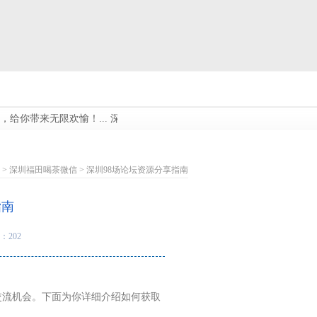
你带来无限欢愉！...
深圳碧海会所，为您打造尊贵奢华的身心融合！...
>
深圳福田喝茶微信
> 深圳98场论坛资源分享指南
指南
：202
交流机会。下面为你详细介绍如何获取