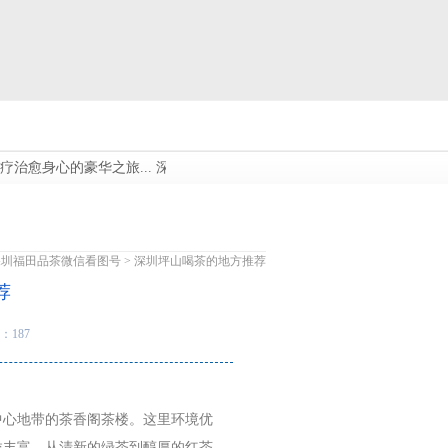
愈身心的豪华之旅...
深圳哪里有高端资源，尽在这里，等你探索_1...
深
深圳福田品茶微信看图号
> 深圳坪山喝茶的地方推荐
荐
：187
中心地带的茶香阁茶楼。这里环境优
类丰富，从清新的绿茶到醇厚的红茶，