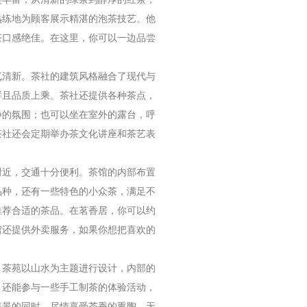
熟练地为顾客展示精湛的泡茶技艺。他
茶口感绝佳。在这里，你可以一边品尝
气清新。茶社的建筑风格融合了现代与
鲜且品质上乘。茶社还提供各种茶点，
静的氛围；也可以坐在室外的露台，呼
茶社还会定期举办茶文化讲座和茶艺表
附近，交通十分便利。茶馆的内部布置
品种，还有一些特色的小众茶，满足不
推荐合适的茶品。在茗香居，你可以约
馆还提供外卖服务，如果你想把喜欢的
。茶苑以山水为主题进行设计，内部的
，还能参与一些手工制茶的体验活动，
美景的同时，尽情享受茶香的熏陶。无