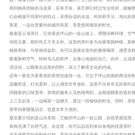
再到独具韵味的乌龙茶，应有尽有。茶艺师们经过专业培训，能够
们会根据不同茶叶的特点，采用合适的水温、时间和手法，泡出的
香茗，一边欣赏窗外的城市风景，享受悠闲惬意的时光。
接着是云顶茶社，它坐落在坪山的一处山坡上，周围绿树环绕，空
传统元素，既时尚又不失古朴。这里的茶叶多为自家茶园种植，新
精致美味，与茶相得益彰。你可以选择在室内的雅座喝茶，感受安
吸着新鲜空气，聆听鸟儿的歌声，全身心地放松自己。此外，云顶
演活动，让顾客在品茶的同时，深入了解茶文化的内涵。
还有一家名为茗香居的茶馆也值得一去。它位于坪山热闹的商业街
温馨舒适，灯光柔和，让人感觉非常放松。这里不仅有常见的茶叶
同顾客的口味需求。茶馆的服务人员热情周到，会根据顾客的喜好
上三五好友，一边喝茶一边聊天，度过一段愉快的时光。同时，茶
茶带回家慢慢品尝，也是非常方便的。
最后要介绍的是山水茶苑，它毗邻坪山的一处公园，自然景观优美
装饰充满了自然气息。在这里，你可以品尝到来自各地的优质茶叶
亲手感受茶叶的制作过程。茶苑还设有露天茶座，让你在欣赏自然