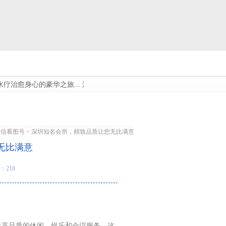
愈身心的豪华之旅...
深圳哪里有高端资源，尽在这里，等你探索_1...
深
微信看图号
> 深圳知名会所，精致品质让您无比满意
无比满意
：218
供高品质的休闲、娱乐和会议服务。这